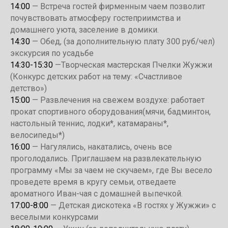
14:00
— Встреча гостей фирменным чаем позволит
почувствовать атмосферу гостеприимства и
домашнего уюта, заселение в домики.
14:30
— Обед, (за дополнительную плату 300 руб/чел)
экскурсия по усадьбе
14:30-15:30
—Творческая мастерская Пчелки Жужжи
(Конкурс детских работ на тему: «Счастливое
детство»)
15:00
— Развлечения на свежем воздухе: работает
прокат спортивного оборудования(мячи, бадминтон,
настольный теннис, лодки*, катамараны*,
велосипеды*)
16:00
— Нагулялись, накатались, очень все
проголодались. Приглашаем на развлекательную
программу «Мы за чаем не скучаем», где Вы весело
проведете время в кругу семьи, отведаете
ароматного Иван-чая с домашней выпечкой.
17:00-8:00
— Детская дискотека «В гостях у Жужжи» с
веселыми конкурсами